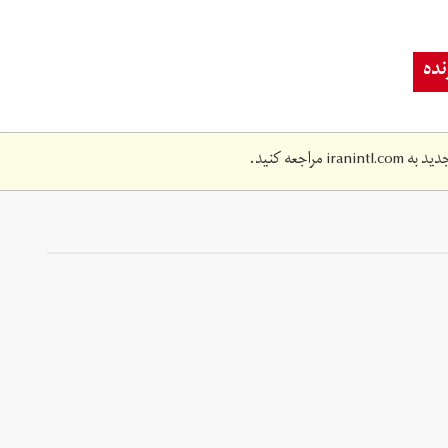
ده
دید به
iranintl.com
مراجعه کنید.