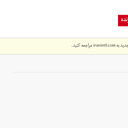
ده
دید به
iranintl.com
مراجعه کنید.