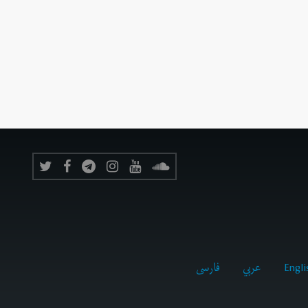
Engli
عربي
فارسى