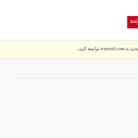
ده
دید به
iranintl.com
مراجعه کنید.