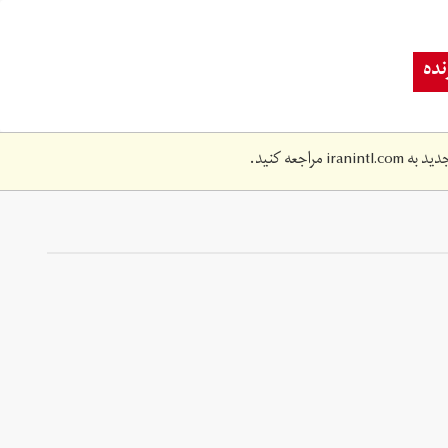
ده
دید به
iranintl.com
مراجعه کنید.