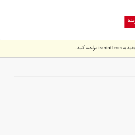
ده
دید به
iranintl.com
مراجعه کنید.