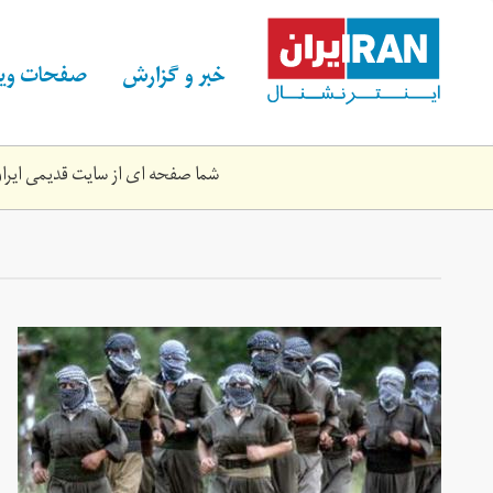
Skip
to
main
خبر و گزارش
صفحات ویژ
content
شما صفحه ای از سایت قدیمی ایران 