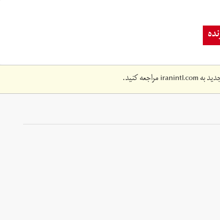
ده
دید به
iranintl.com
مراجعه کنید.