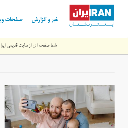
Skip
to
main
خبر و گزارش
صفحات ویژ
content
شما صفحه ای از سایت قدیمی ایران 