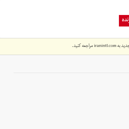
ده
دید به
iranintl.com
مراجعه کنید.