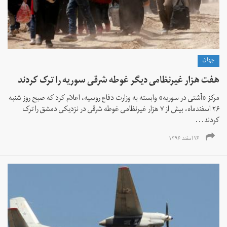
جهان
هفت هزار غیرنظامی دیگر غوطه شرقی سوریه را ترک کردند
مرکز «آشتی در سوریه» وابسته به وزارت دفاع روسیه، اعلام کرد که صبح روز شنبه
۲۶ اسفندماه، بیش از ۷ هزار غیرنظامی غوطه شرقی در نزدیکی دمشق را ترک
کردند...
۲۶ اسفند ۱۳۹۶