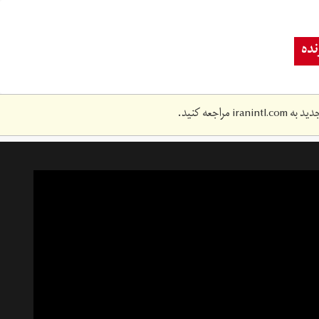
ده
دید به
iranintl.com
مراجعه کنید.