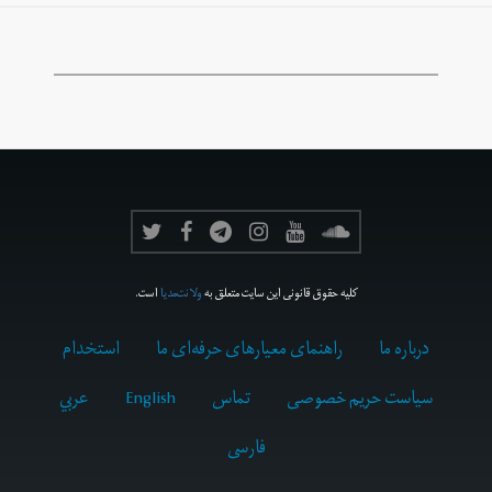
کلیه حقوق قانونی این سایت متعلق به
ولانت‌مدیا
است.
درباره ما
راهنمای معیارهای حرفه‌ای ما
استخدام
سیاست حریم خصوصی
تماس
English
عربي
فارسى