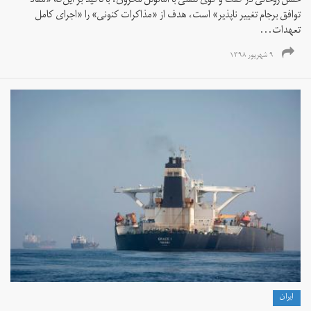
حسن روحانی در گفت و گوی تلفنی با امانوئل مکرون، با تاکید بر این‌که «مفاد
توافق برجام تغییر ناپذیر» است، هدف از «مذاکرات کنونی» را «اجرای کامل
تعهدات...
۹ شهریور ۱۳۹۸
ايران