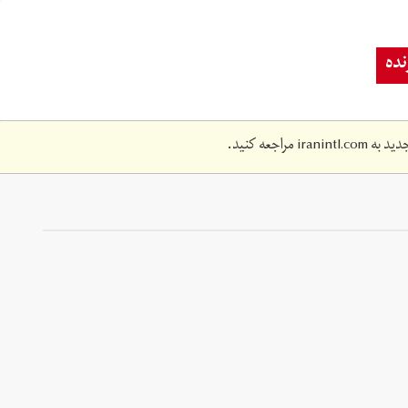
ده
دید به
iranintl.com
مراجعه کنید.