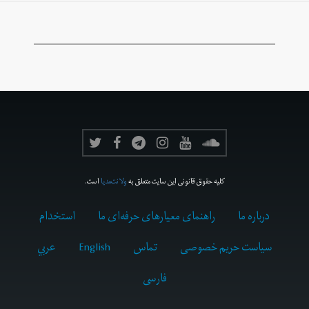
کلیه حقوق قانونی این سایت متعلق به
ولانت‌مدیا
است.
درباره ما
راهنمای معیارهای حرفه‌ای ما
استخدام
سیاست حریم خصوصی
تماس
English
عربي
فارسى