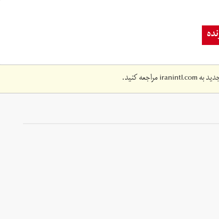
ده
دید به
iranintl.com
مراجعه کنید.