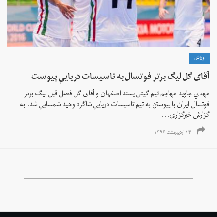
ورزش
آقای گل ليگ برتر فوتسال به تاسيسات دريايي پيوست
مهدي جاويد مهاجم تيم گيتی پسند اصفهان و آقای گل فصل قبل ليگ برتر
فوتسال ايران با پيوستن به تيم تاسيسات دريايي شاگرد وحيد شمسايي شد. به
گزارش خبرگزاری...
۱۴ اردیبهشت ۱۳۹۶