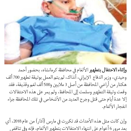
وإثناء الاحتفال بتطهير
الألغام في محافظة كرمانشاه، بحضور أحمد
وحيدي، وزير الدفاع الإيراني، آنذاك، لم يتم العمل بوثيقة تطهير 700 ألف
هكتار من أراضي المحافظة من أصل 3 ملايين و500 ألف لغم وقذيفة، فقد
وقعت وثيقة التطهير وسلمت إلى المحافظ، ولم يمر على هذه الاحتفالات
إلا عدة أيام حتى قتل وجرح العديد من الأشخاص في تلك المحافظة جراء
انفجار الألغام.
وإن كانت مثل هذه الأحداث قد تكررت في مارس (آذار) من عام 2018، أي
بعد مرور 6 أعوام على انتهاء الاحتفالات بتطهير الألغام، فإنه وفي تناقض