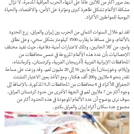
بعد مرور أكثر من ثلاثين عامًا على انتهاء الحرب العراقية المدمرة، لا تزال
مشكلة الألغام تشكل ظاهرة كبرى ومؤثرة على الأمن، والاقتصاد، والحياة
اليومية للمواطنين الأكراد.
لقد تم خلال السنوات الثماني من الحرب بين إيران والعراق، زرع الحدود
بالألغام، وعلى مسافة ما يقارب 1500 كيلومتر بشكل سخي، وعلى نطاق
واسع، من كلا الجانبين، وذلك لاعتبارات أمنية-دفاعية، حيث تفيد مختلف
الإحصائيات بأن عدد هذه الألغام المزروعة في خمس محافظات من
المحافظات الإيرانية الغربية (أذربیجان الغربیة، وکردستان، وکرمانشاه،
وإیلام، وخوزستان) بلغ ما بين 16 إلى 20 مليون لغم. وقد وزعت على مساحة
تقدر بنحو 4 ملايين و200 ألف هكتار، ومع الأخذ بعين الاعتبار التشتت
الجغرافي للأكراد في 4 محافظات من المحافظات الـ5 المذكورة، بالإضافة إلى
وجود أكثر من 7 ملايين لغم في الجهة الأخرى من حدود كردستان العراق،
سوف نرى بوضوح أن عدد الألغام الموجودة في هذه الحدود أكثر من
مجموع عدد سكان أكراد إيران والعراق بكثير.