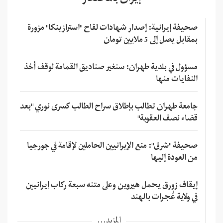
صحيفة إيرانية: إصدار شهادات لقاح "استرازينكا" مزورة
بمقابل يصل إلى 5 ملايين تومان
مسؤول في بلدية طهران: سنغير صناديق القمامة لوقف أخذ
النفايات منها
جامعة طهران تطالب بإطلاق سراح الطالب كسرى نوري "بعد
قضاء نصف العقوبة"
صحيفة "شرق": منع الإيرانيين الحاملين لإقامة في جورجيا
من العودة إليها
إيقاف زورق يحمل هيروين وعلى متنه سبعة ركاب إيرانيين
في ولاية غُجرات بالهند
المزيد...