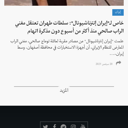
إيران
خاص لـ"إيران إنترناشيونال": سلطات طهران تعتقل مغني
الراب صالحي منذ أكثر من أسبوع دون مذكرة اتهام
علمت "إيران إنترناشيونال" من مصادر مقربة لعائلة توماج صالحي، مغني الراب
المعارض للنظام الإيراني، أن أجهزة الاستخبارات في محافظة أصفهان، وسط
إيران،...
20 سبتمبر 2021
المزيد