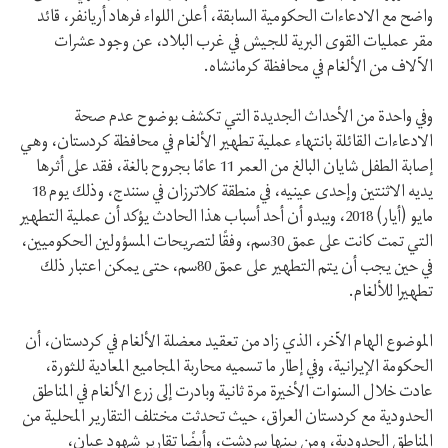
واضح مع الادعاءات الحكومية السابقة، أعلن اللواء فرهاد أريانفر، قائد
مقر عمليات القوى البرية للجيش في غرب البلاد، عن وجود عشرات
الآلاف من الألغام في محافظة كرمانشاه.
وفي واحدة من الأحداث الجديدة التي تكشف بوضوح عدم صحة
الادعاءات القائلة بانتهاء عملية تطهير الألغام في محافظة كردستان، وهي
إصابة الطفل شايان البالغ من العمر 11 عامًا بجروح بالغة، فقد على أثرها
يديه الاثنتين وإحدى عينيه، في منطقة كلاترزان في سنندج، وذلك يوم 18
مايو (أيار) 2018، ويبدو أن أحد أسباب هذا الحادث يؤكد أن عملية التطهير
التي تمت كانت على عمق 30سم، وفقًا لتصريحات المسؤولين الحكوميين،
في حين يجب أن يتم التطهير على عمق 80سم، حتى يمكن اعتبار ذلك
تطهيرا للألغام.
الموضوع الهام الآخر، الذي زاد من تعقيد معضلة الألغام في كردستان، أن
الحكومة الإيرانية، وفي إطار ما تسميه محاربة المجاميع المعادية للثورة،
عادت خلال السنوات الأخيرة مرة ثانية وبادرت إلى زرع الألغام في المناطق
الحدودية مع كردستان العراق، حيث تحدثت مختلف التقارير المحلية من
المناطق الحدودية، ومن بينها سردشت، وأيضًا تقارير شهود عيان،