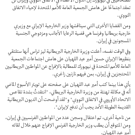
للصحافيين في نيويورك إن الدول الأعضاء في الاتفاق النووي وإيران لن
تعقد اجتماعًا على هامش الجمعية العامة للأمم المتحدة لإحياء الاتفاق
النووي.
ومن القضايا الأخرى التي سيناقشها وزير الخارجية الإيراني مع وزيري
خارجية بريطانيا وفرنسا هي قضية الرعايا الأجانب ومزدوجي الجنسية
المسجونين في إيران.
وفي الوقت نفسه، أعلنت وزيرة الخارجية البريطانية ليز تراس أنها ستلتقي
بنظيرها الإيراني حسين أمير عبد اللهيان على هامش اجتماعات الجمعية
العامة للأمم المتحدة في نيويورك للمطالبة بالإفراج عن المواطنين البريطانيين
المحتجزين في إيران، بمن فيهم نازنين زاغري.
يأتي هذا بينما كتب أمير عبد اللهيان على صفحته على تويتر الأسبوع الماضي
أنه في مكالمة تهنئة من وزيرة الخارجية البريطاني، "انتقدتُ بشدة تقاعس
الاتحاد الأوروبي في الاتفاق النووي" و"لقد أوضحت أن الديون البريطانية
القديمة الطويلة الأمد يجب أن تدفع لإيران".
من ناحية أخرى، تم اعتقال وسجن عدد من المواطنين الفرنسيين في إيران،
ومن المتوقع أن يطلب وزير الخارجية الفرنسي الإفراج عنهم خلال لقائه
أمير عبد اللهيان.