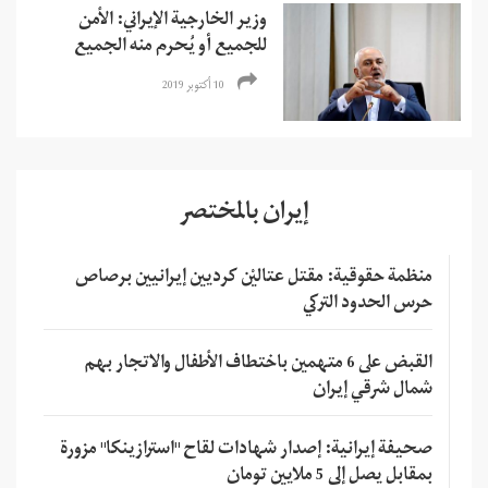
وزير الخارجية الإيراني: الأمن
للجميع أو يُحرم منه الجميع
10 أكتوبر 2019
إيران بالمختصر
منظمة حقوقية: مقتل عتاليْن كرديين إيرانيين برصاص
حرس الحدود التركي
القبض على 6 متهمين باختطاف الأطفال والاتجار بهم
شمال شرقي إيران
صحيفة إيرانية: إصدار شهادات لقاح "استرازينكا" مزورة
بمقابل يصل إلى 5 ملايين تومان