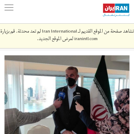
Skip
oggle
to
ation
main
content
تشاهد صفحة من الموقع القديم لـ Iran International لم تعد محدثة. قم بزيارة
iranintl.com
لعرض الموقع الجديد.
amriabdollahian-
1400-
6-
29-
2443-
2.jpg