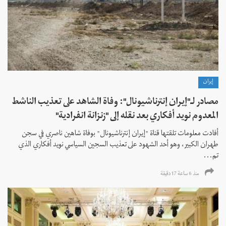
إيران
مصادر لـ"إيران إنترناشيونال": وفاة الشاهد على تعذيب الناشط
المعدوم نويد أفكاري بعد نقله إلى "زنزانة انفرادية"
أفادت معلومات تلقتها قناة "إيران إنترناشيونال" بوفاة شاهين ناصري في سجن
طهران الكبير، وهو أحد الشهود على تعذيب السجين السياسي نويد أفكاري الذي
تم...
منذ 6 ساعة 17 دقیقة