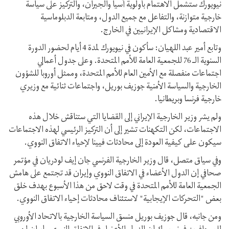
نيويورك ستشمل الاهتمام بأولوية آسيا والجيران، والتركيز على سياسة
خارجية متوازنة، والتفاعل مع جميع الدول، ومتابعة الدبلوماسية
الاقتصادية ومشاكل الإيرانيين في الخارج.
وتابع أمير عبد اللهيان: سأكون في نيويورك لمدة 4 أيام لحضور الدورة
السنوية الـ 76 للجمعية العامة للأمم المتحدة. وعلى جدول أعمالي
اجتماعات منفصلة مع الأمين العام للأمم المتحدة، وممثل أوروبا للشؤون
الخارجية والسياسة الأمنية جوزيف بوريل، واجتماعات ثنائية مع وزيري
خارجية فرنسا وبريطانيا.
ولم يشر وزير الخارجية الإيراني إلى القضايا التي ستناقش خلال هذه
الاجتماعات، لكن التكهنات تشير إلى أن التركيز الرئيسي لهذه الاجتماعات
سيكون علی كيفية العودة إلى محادثات فيينا لإحياء الاتفاق النووي.
وفي سياق متصل، قال وزير الخارجية الفرنسي جان إيف لودريان في مؤتمر
صحافي إن الدول الأعضاء في الاتفاق النووي وإيران قد تجتمع على هامش
الجمعية العامة للأمم المتحدة في وقت لاحق من هذا الأسبوع بهدف خلق
بعض "التحركات الإيجابية" لاستئناف محادثات إحياء الاتفاق النووي.
ومن جانبه، قال جوزيف بوريل منسق السياسة الخارجية بالاتحاد الأوروبي