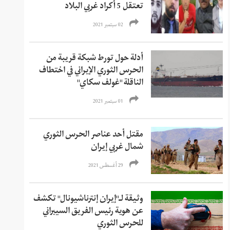
تعتقل 5 أكراد غربي البلاد
02 سبتمبر 2021
أدلة حول تورط شبكة قريبة من
الحرس الثوري الإيراني في اختطاف
الناقلة "غولف سكاي"
01 سبتمبر 2021
مقتل أحد عناصر الحرس الثوري
شمال غربي إيران
29 أغسطس 2021
وثيقة لـ"إيران إنترناشيونال" تكشف
عن هوية رئيس الفريق السيبراني
للحرس الثوري