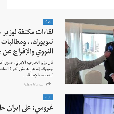
إيران
لقاءات مكثفة لوزير خ
نيويورك.. ومطالبات ب
النووي والإفراج عن 
قال وزير الخارجية الإيراني، حسين أم
نيويورك، إنه على هامش الدورة السادس
المتحدة، بالإضافة...
منذ 4 ساعة 33 دقیقة
إيران
غروسي: على إيران حل