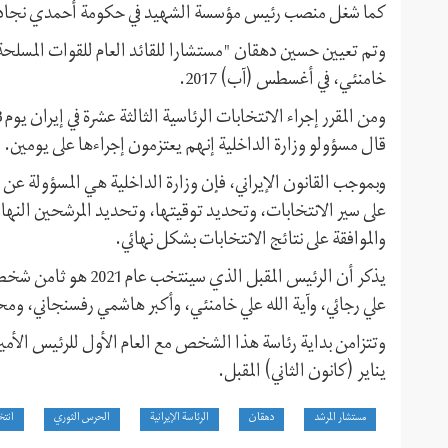
كما شغل منصب رئيس مؤسسة الشهيد في حكومة أحمدي نجاد لفتر
وتم تعيين حسين دهقان "مستشارا للقائد العام للقوات المسلح
خامنئي، في أغسطس (آب) 2017.
قال مسؤولو وزارة الداخلية إنهم يعتزمون إجراءها على يومين.
وبموجب القانون الإيراني، فإن وزارة الداخلية هي المسؤولة عن
على سير الانتخابات، وتحديد توقيتها، وتحديد المرشحين الن
والموافقة على نتائج الانتخابات بشكل نهائي.
يذكر أن الرئيس المقبل
علي رجائي، وآية الله علي خامنئي، وأكبر هاشمي رفسنجاني، 
يناير (كانون الثاني) المقبل.
مستشار المرشد
دهقان
الرئاسة الإيرانية
الحرس الثوري
انتخ