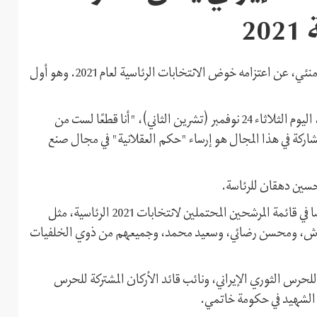
2
أعلن حسين دهقان، المستشار العسكري للمرشد الإيراني علي خامنئي، عن اعتزامه خوض الانتخابات الرئاسية لعام 2021. وهو أول
وبحسب وكالة أنباء "إيسنا"، فقد قال دهقان في تسجيل مصور، اليوم الثلاثاء 24 نوفمبر (تشرين الثاني)، "أنا قطعًا لست من
شاركة في هذا المجال هو إرساء "حكم العقلانية" في مجال صنع
 حسين دهقان للرئاسة.
وبالإضافة إلى حسين دهقان، هناك شخصيات أخرى مدرجة أيضًا في قائمة المرشحين المحتملين لانتخابات 2021 الرئاسية، مثل
بذرباش، ومحسن رضائي، وسعيد محمد، وجميعهم من ذوي الخلفيات
رس الثوري الإيراني، ونائب قائد الأركان المشتركة للحرس