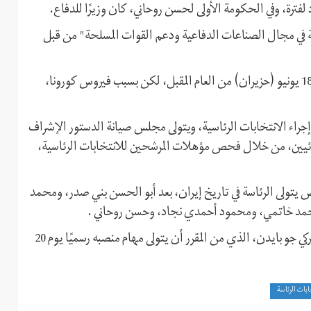
ة، وفي الحكومة الأولى لحسن روحاني، كان وزيرًا للدفاع.
ة في مجال الصناعات الدفاعية ودعم القوات المسلحة" من قبل
ومن المقرر إجراء الانتخابات الرئاسية الثالثة عشرة في إيران يوم 18 يونيو (حزيران) من العام المقبل، لكن بسبب فيروس كورونا،
 إجراء الانتخابات الرئاسية، ويتولى مجلس صيانة الدستور الإشراف
هائيين، من خلال فحص مؤهلات المرشحين للانتخابات الرئاسية،
 الذي سينتخب عام 2021 هو ثامن شخص يتولى الرئاسة في تاريخ إيران، بعد أبو الحسن بني صدر، ومحمد
ومحمد خاتمي، ومحمود أحمدي نجاد، وحسن روحاني .
وتتزامن بداية رئاسة هذا الشخص مع العام الأول للرئيس الأميركي جو بايدن، الذي من المقرر أن يتولى مهام منصبه رسميًا يوم 20
ابات الرئاسة