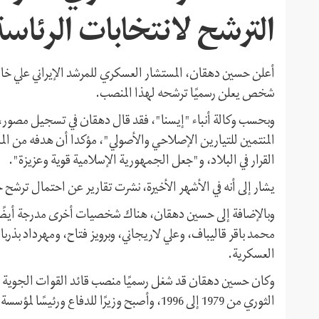
الترشح لانتخابات الرئاسة 021
شخص يعلن رسميًا ترشحه لهذا المنصب.
المنتمين للتيارين الإصلاحي والأصولي"، مؤكدا أن هدفه من الم
القرار في البلاد، و"جعل الجمهورية الإسلامية قوية وعزيزة".
يشار إلى أنه في الأشهر الأخيرة، نشرت تقارير عن احتمال ترشح
محمد باقر قاليباف، وعلي لاريجاني، وبرويز فتاح، ومهرداد 
العسكرية.
وكان حسين دهقان قد شغل رسميًا منصب قائد القوات الجوية للح
الثوري من 1979 إلى 1996، وأصبح وزيرًا للدفاع ورئيسًا لمؤسسة الشهيد في حكومة خاتمي.