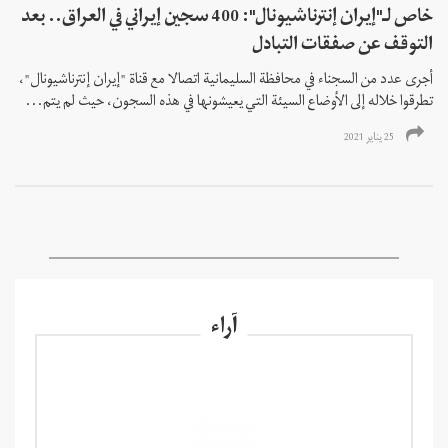
خاص لـ"إيران إنترناشيونال": 400 سجين إيراني في العراق.. بعد
التوقف عن صفقات التبادل
أجرى عدد من السجناء في محافظة السليمانية اتصالا مع قناة "إيران إنترناشيونال"،
تطرقوا خلاله إلى الأوضاع السيئة التي يعيشونها في هذه السجون، حيث لم يتم...
25 يناير 2021
آراء