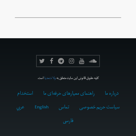
کلیه حقوق قانونی این سایت متعلق به
ولانت‌مدیا
است.
درباره ما
راهنمای معیارهای حرفه‌ای ما
استخدام
سیاست حریم خصوصی
تماس
English
عربي
فارسى