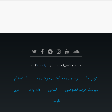
کلیه حقوق قانونی این سایت متعلق به
ولانت‌مدیا
است.
درباره ما
راهنمای معیارهای حرفه‌ای ما
استخدام
سیاست حریم خصوصی
تماس
English
عربي
فارسى