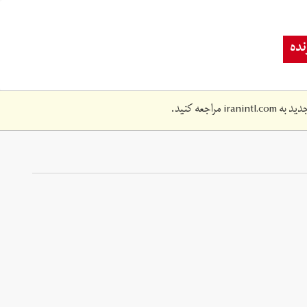
ده
دید به
iranintl.com
مراجعه کنید.