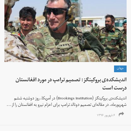
جهان
اندیشکده‌ی بروکینگز: تصمیم ترامپ در مورد افغانستان
درست است
اندیشکده‌ی بروکینگز (Brookings Institution) در آمریکا، روز دوشنبه ششم
شهریورماه، در مقاله‌ای تصمیم دونالد ترامپ برای اعزام نیرو به افغانستان را از...
۶ شهریور ۱۳۹۶