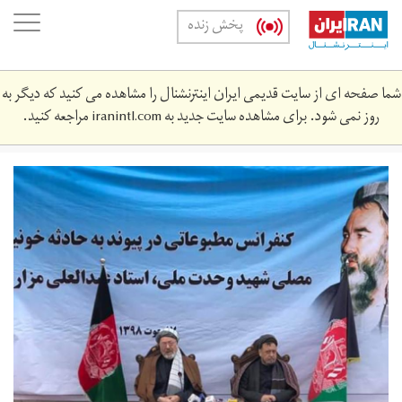
Skip
oggle
پخش زنده
to
ation
main
content
شما صفحه ای از سایت قدیمی ایران اینترنشنال را مشاهده می کنید که دیگر به
روز نمی شود. برای مشاهده سایت جدید به
iranintl.com
مراجعه کنید.
fb_img_1583575045145.jpg