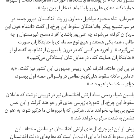
دستور داد که « در پوسته‌ها/پاسگاه‌ها، حوزات، شاهراه‌ها، دهات و شهرها
حمایت‌کننده‌های علی‌پور را با تمام افتخار از بین ببرند».
همزمان، شاه محمود میاخیل، معاون وزارت افغانستان دیروز جمعه در
مراسم تشییع پیکر جانباختگان سقوط این چرخ‌بال گفت «انتقام خون این
سربازان گرفته می‌شود، چه علی‌پور باشد یا افراد مسلح غیرمسئول و چه
طالب، همه یکی هستند و هیچ نوع معامله‌ای با جنایتکاران صورت
نمی‌گیرد.» او افزود هر کسی که در درون یا بیرون از نظام، به گفته او از
«جنایتکاران حمایت کند، در مقابل شان ایستادگی می‌کنیم.»
در پی این حادثه، اشرف غنی، رییس‌جمهوری این کشور نیز گفت: «به
عاملین حادثه‌ سقوط هلی‌کوپتر نظامی در ولسوالی حصه اول بهسود،
جزای سخت خواهیم داد.»
یاسین ضیا، رییس ستاد ارتش افغانستان نیز در توییتی نوشت که عاملان
سقوط این چرخ‌بال «مورد بازپرسی جدی قرار خواهند گرفت و این عمل
شنیع بی‌جواب نخواهد ماند. هرکس که با نیروهای ما درگیر شود، به عنوان
دشمن به شدت سرکوب خواهد شد.»
پیش از این نیز چرخ‌بال‌های ارتش افغانستان در مناطق مختلف این
کشور سقوط کرده اما برای اولین‌بار است که مقام‌های دولت افغانستان