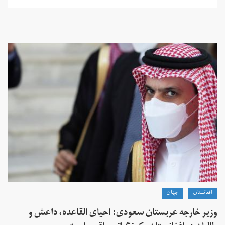
افغانستان
جهان
وزیر خارجه عربستان سعودی: احیای القاعده،‌ داعش و