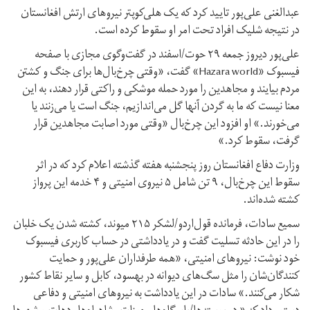
عبدالغنی علی‌پور تایید کرد که یک هلی‌کوپتر نیروهای ارتش افغانستان
در نتیجه شلیک افراد تحت امر او سقوط کرده است.
علی‌پور دیروز جمعه ۲۹ حوت/اسفند در گفت‌وگوی مجازی با صفحه
فیسبوک «Hazara world» گفت، «وقتی چرخ‌بال‌ها برای جنگ و کشتن
مردم بیایند و مجاهدین را مورد حمله موشکی و راکتی قرار دهند، به این
معنا نیست که ما به گردن آنها گل می‌اندازیم، جنگ است یا می‌زنند یا
می‌خورند.» او افزود این چرخ‌بال «وقتی مورد اصابت مجاهدین قرار
گرفت، سقوط کرد.»
وزارت دفاع افغانستان روز پنجشنبه هفته گذشته اعلام کرد که در اثر
سقوط این چرخ‌بال، ۹ تن شامل ۵ نیروی امنیتی و ۴ خدمه این پرواز
کشته شده‌اند.
سمیع سادات، فرمانده قول‌اردو/لشکر ۲۱۵ میوند، کشته شدن یک خلبان
را در این حادثه تسلیت گفت و در یادداشتی در حساب کاربری فیسبوک
خود نوشت: نیروهای امنیتی، «همه طرفداران علی‌پور و حمایت
کنندگان‌شان را مثل سگ‌های دیوانه در بهسود، کابل و سایر نقاط کشور
شکار می‌کنند.» سادات در این یادداشت به نیروهای امنیتی و دفاعی