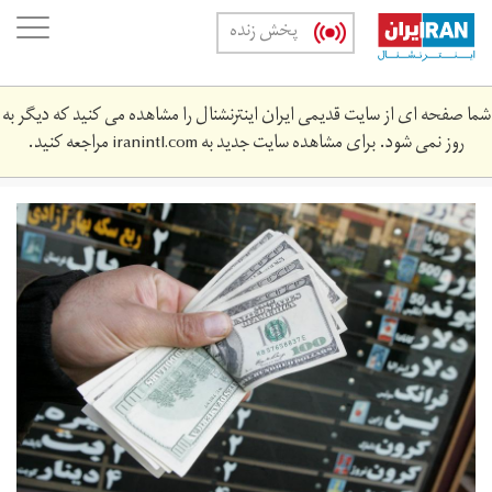
Skip
oggle
پخش زنده
to
ation
main
content
شما صفحه ای از سایت قدیمی ایران اینترنشنال را مشاهده می کنید که دیگر به
روز نمی شود. برای مشاهده سایت جدید به
iranintl.com
مراجعه کنید.
nrkh-
rz-
qtsd-
mqwmty-
tdyl.jpg