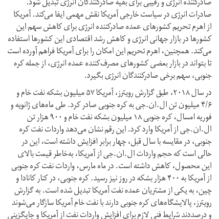
صادر‌کننده انرژی و رقیبی برای بقیه صادر‌کنندگان انرژی تبدیل شود.
صادرات انرژی در سیاست خارجی آمریکا نقش مهمی ایفا می‌کند. آمریکا
از اهرم تحریم کشورهای عمده صادر‌کننده انرژی برای کاهش سهم این
کشورها در بازار جهانی انرژی و کاهش رشد اقتصادی این کشور‌ها استفاده
می‌کند. همچنین، اهرم تحریم این امکان را برای آمریکا فراهم آورده است
تا بتواند در بازار بعضی کشورهای مصرف‌کننده عمده انرژی، از جمله کره
جنوبی، سهم برخی صادرکنندگان انرژی بگیرد.
در سال ۲۰۱۸، طبق گزارش رویترز، آمریکا ۵۷ میلیون بشکه نفت خام و
۴/۶ میلیون تن ال.ان.جی به کره جنوبی صادر کرد. طی ماه‌های ژانویه و
فوریه امسال، کره جنوبی ۱۸ میلیون بشکه نفت خام و ۹۰۰ هزار تن
ال.ان.جی از آمریکا وارد کرد. این رقم نشان می‌دهد واردات نفت کره
جنوبی، در مقایسه با سال قبل، چهار برابر افزایش داشته است، این در
حالی است که حجم واردات ال.ان.جی از آمریکا، به‌خاطر قیمت بالای
این محصول، کاهش داشته است. در ماه مارس، واردات نفت کره جنوبی
از آمریکا به ۴۰۰ هزار بشکه در روز نیز رسید. کره جنوبی، در کنار کانادا و
چین، به یکی از مشتریان عمده نفت آمریکا تبدیل شده است. به گزارش
رویترز، پالایشگاه‌های کره جنوبی دارند با نفت خام آمریکا سازگار می‌شوند
و درصددند شرایط فنی لازم برای افزایش واردات نفت از آمریکا و جایگزینی