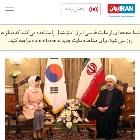
Skip
oggle
پخش زنده
to
ation
main
content
شما صفحه ای از سایت قدیمی ایران اینترنشنال را مشاهده می کنید که دیگر به
روز نمی شود. برای مشاهده سایت جدید به
iranintl.com
مراجعه کنید.
سفر
رییس
جمهوری
کره
جنوبی
به
ایران
در