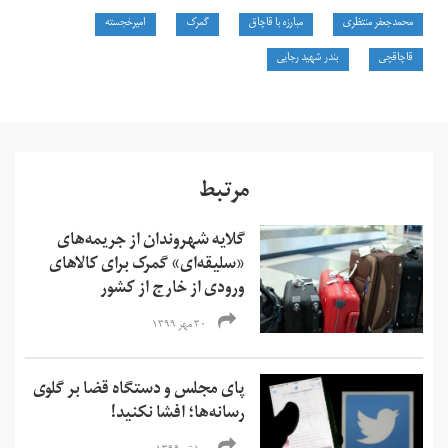
محمدجعفر منتظری
مبارزه با قاچاق
گمرک
امیرخجسته
قاچاقچی
بندر شهید رجایی
مرتبط
گلایه شهروندان از جریمه‌های
«سلیقه‌ای» گمرک برای کالاهای
ورودی از خارج از کشور
۳۰ مهر ۱۳۹۹
پای مجلس و دستگاه قضا بر گلوی
رسانه‌ها؛ افشا نکنید!