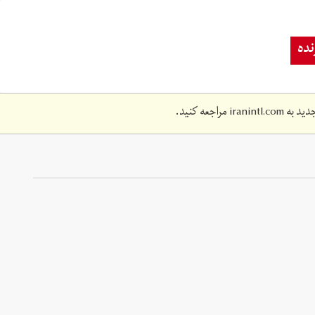
ده
دید به
iranintl.com
مراجعه کنید.