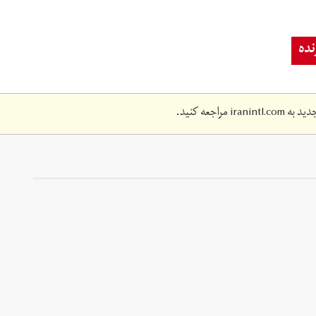
ده
دید به
iranintl.com
مراجعه کنید.