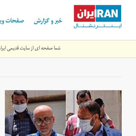
Skip
to
main
خبر و گزارش
صفحات ویژ
content
شما صفحه ای از سایت قدیمی ایران 