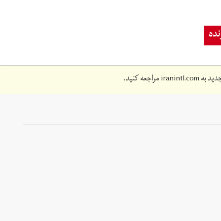
ده
دید به
iranintl.com
مراجعه کنید.