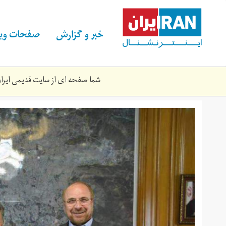
Skip
to
main
خبر و گزارش
صفحات ویژ
content
شما صفحه ای از سایت قدیمی ایران 
dh6tezbxuaaor1g.jpg