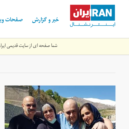
Skip
to
main
خبر و گزارش
صفحات ویژ
content
شما صفحه ای از سایت قدیمی ایران 