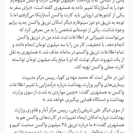
یکی از کسانی که با پرداخت ۳میلیون تومان کارت واکسن سینوفارم
خود را به آسترازنکا تغییر داده به همشهری گفته است: «برای سفر به
یکی از کشورهای اروپایی باید کارت واکسن آسترازنکا می‌گرفتم اما با
توجه به تزریق دو دوز سینوفارم دیگر امکان تزریق واکسن جدید برایم
وجود نداشت. یکی از دوستانم شخصی را به من معرفی کرد که
می‌توانست تغییراتی در اطلاعات ثبت شده من در تزریق واکسن
انجام دهد. با تخفیف، کار من را با سه میلیون تومان انجام دادند و
تمام اطلاعات تزریق واکسنم در سامانه حذف شد.» همشهری به نقل
از یک شهروند دیگر نوشت که او با مبلغ یک میلیون تومان توانسته
کارت جعلی واکسن تهیه کند.
این در حالی است که محمد مهدی گویا، رییس مرکز مدیریت
بیماری‌های واگیر وزارت بهداشت درباره درآمدزایی با تغییر اطلاعات
واکسن به همشهری گفت: «چنین مواردی به شدت از سوی وزارت
بهداشت و دستگاه قضایی پیگیری خواهد شد.»
از سوی دیگر علی شریفی‌زارچی، رییس مرکز آمار و فناوری وزارت
بهداشت درباره امکان ایجاد تغییرات در کارت‌های واکسن هم به
همشهری گفت:« ما درباره تزریق ۴۵ میلیون واکسن صحبت کنیم و
ممکن است خطاهایی در ثبت واکسن‌های تزریق شده وجود داشته