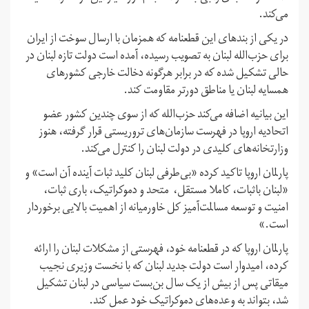
می‌کند.
در یکی از بندهای این قطعنامه که همزمان با ارسال سوخت از ایران
برای حزب‌الله لبنان به تصویب رسیده، آمده است دولت تازه لبنان در
حالی تشکیل شده که در برابر هرگونه دخالت خارجی کشورهای
همسایه لبنان یا مناطق دورتر مقاومت کند.
این بیانیه اضافه می‌کند حزب‌الله که از سوی چندین کشور عضو
اتحادیه اروپا در فهرست سازمان‌های تروریستی قرار گرفته، هنوز
وزارتخانه‌های کلیدی در دولت لبنان را کنترل می‌کند.
پارلمان اروپا تاکید کرده «بی‌طرفی لبنان کلید ثبات آینده آن است» و
«لبنان باثبات، کاملا مستقل، متحد و دموکراتیک، باری ثبات،
امنیت و توسعه مسالمت‌آمیز کل خاورمیانه از اهمیت بالایی برخوردار
است.»
پارلمان اروپا که در قطعنامه خود، فهرستی از مشکلات لبنان را ارائه
کرده، امیدوار است دولت جدید لبنان که با نخست وزیری نجیب
میقاتی پس از بیش از یک سال بن‌بست سیاسی در لبنان تشکیل
شد، بتواند به وعده‌های دموکراتیک خود عمل کند.