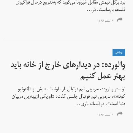
برد پرگل تیمش مقابل خیرونا می‌گوید که به‌تدریج درحال فراگیری
فلسفه بارساست. در...
۶ اسفند ۱۳۹۶
ورزش
والورده: در دیدارهای خارج از خانه باید
بهتر عمل کنیم
ارنستو والورده، سرمربی تیم فوتبال بارسلونا با ستایش از «آنتونیو
کونته»، سرمربی تیم فوتبال چلسی گفت: «او یکی ازبهترین مربیان
دنیا است». در آستانه بازی...
۱ اسفند ۱۳۹۶