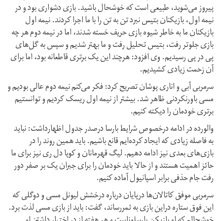
پیروز می‌شوید، طبیعی است که خوشحال باشید. بازی دشواری بود و در
نیمه اول، بازیکنان بتیس نبرد تن به تن را با ما اجرا کردند. نیمه اول
بازیکنان ما به خاطر شیوه بازی حریف خسته شدند، اما در نیمه دوم هر چه
بازی جلوتر رفت، بتیس تحلیل رفت و ما بهتر شدیم و سپس به گل‌های
پی در پی رسیدیم. وی افزود: هرچند این یک برتری قاطعانه بود، اما برای
آن زحمت زیادی کشیدیم.
سرمربی آبی و اناری پوشان تصریح کرد: فکر می‌کنم نیمه دوم عالی بودیم و
مسی باورنکردنی ظاهر شد. بیشتر از نیمه اول ریسک کردیم و توانستیم
برتری خودمان را دیکته کنیم.
والورده در ادامه درخصوص شرایط بارسا درصدر جدول اظهارداشت: نباید
به فاصله زیادی که ایجاد کرده‌ایم قانع باشیم. باید همین روند را در
بازی‌های بعدی نیز ادامه دهیم. لیگ قهرمانان و کوپا دل ری نیز برای ما
حائز اهمیت هستند و از حالا باید خودمان را برای جبران یک بر صفر دور
رفت جام حذفی برابر اسپانیول آماده کنیم.
سرمربی موفق کاتالان‌ها درپایان درباره درخشش لیونل مسی و دوگلی که
این فوق ستاره دراین بازی به ثمررساند، گفت: باید از بازی مسی لذت برد.
خوشحالم که او بازیکن بارسلوناست و هر هفته از در اختیار داشتن او