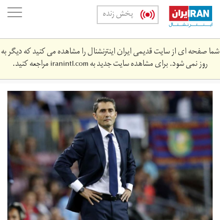
Skip
oggle
پخش زنده
to
ation
main
content
شما صفحه ای از سایت قدیمی ایران اینترنشنال را مشاهده می کنید که دیگر به
روز نمی شود. برای مشاهده سایت جدید به
iranintl.com
مراجعه کنید.
57970130.jpg