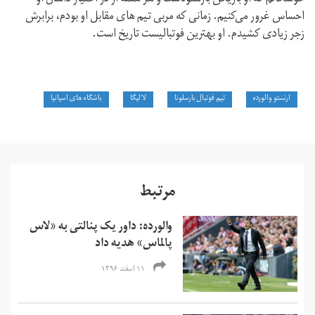
احساس غرور می‌کنیم. زمانی که مربی تیم های مقابل او بودم، برابرش
زجر زیادی کشیدم. او بهترین فوتبالیست تاریخ است.
ارنستو والورده
تیم فوتبال بارسلونا
لالیگا
باشگاه های اسپانیا
مرتبط
والورده: داور یک پنالتی به «لاس
پالماس» هدیه داد
۱۱ اسفند ۱۳۹۶