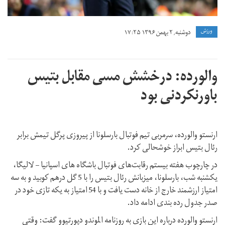
ورزش
دوشنبه, ۲ بهمن ۱۳۹۶ ۱۷:۲۵
والورده: درخشش مسی مقابل بتیس
باورنکردنی بود
ارنستو والورده، سرمربی تیم فوتبال بارسلونا از پیروزی پرگل تیمش برابر
رئال بتیس ابراز خوشحالی کرد.
در چارچوب هفته بیستم رقابت‌های فوتبال باشگاه های اسپانیا – لالیگا،
یکشنبه شب، بارسلونا، میزبانش رئال بتیس را با 5 گل درهم کوبید و به سه
امتیاز ارزشمند خارج از خانه دست یافت و با 54 امتیاز به یکه تازی خود در
صدر جدول رده بندی ادامه داد.
ارنستو والورده درباره این بازی به روزنامه الموندو دپورتیوو گفت: وقتی