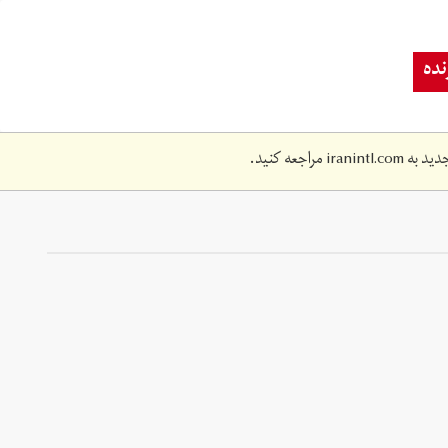
ده
دید به
iranintl.com
مراجعه کنید.