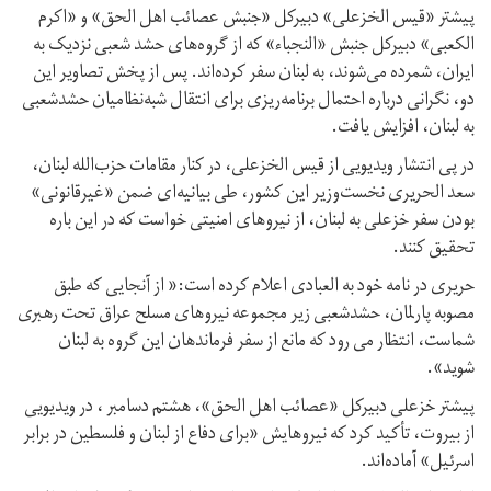
پیشتر «قیس الخزعلی» دبیرکل «جنبش عصائب اهل الحق» و «اکرم
الکعبی» دبیرکل جنبش «النجباء» که از گروه‌های حشد شعبی نزدیک به
ایران، شمرده می‌شوند، به لبنان سفر کرده‌اند. پس از پخش تصاویر این
دو، نگرانی درباره احتمال برنامه‌ریزی برای انتقال شبه‌نظامیان حشد‌شعبی
به لبنان، افزایش یافت.
در پی انتشار ویدیویی از قیس الخزعلی، در کنار مقامات حزب‌الله لبنان،
سعد الحریری نخست‌وزیر این کشور، طی بیانیه‌ای ضمن «غیرقانونی»
بودن سفر خزعلی به لبنان، از نیروهای امنیتی خواست که در این باره
تحقیق کنند.
حریری در نامه خود به العبادی اعلام کرده است:« از آنجایی که طبق
مصوبه پارلمان، حشد‌شعبی زیر مجموعه نیروهای مسلح عراق تحت رهبری
شماست، انتظار می رود که مانع از سفر فرماندهان این گروه به لبنان
شوید».
پیشتر خزعلی دبیرکل «عصائب اهل الحق»، هشتم دسامبر ، در ویدیویی
از بیروت، تأکید کرد که نیروهایش «برای دفاع از لبنان و فلسطین در برابر
اسرئيل» آماده‌اند.