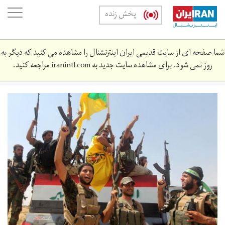
Skip
oggle
پخش زنده
to
ation
main
content
شما صفحه ای از سایت قدیمی ایران اینترنشنال را مشاهده می کنید که دیگر به
روز نمی شود. برای مشاهده سایت جدید به
iranintl.com
مراجعه کنید.
176e7037-
ce9e-
4375-
b0e7-
6d080852_cx0_cy10_cw0_w1200_r1_s.jpg