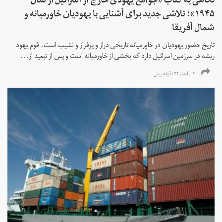
نگاهی به کتاب «جوامع یهودی خارج از اسرائیل از سال
۱۹۴۵»؛ تلاشی جدید برای آشنایی با یهودیان خاورمیانه و
شمال آفریقا
تاریخ حضور یهودیان در خاورمیانه تاریخی دراز و پرفراز و نشیب است. قوم یهود
ریشه در سرزمین اسرائیل دارد که بخشی از خاورمیانه است و پس از تبعید از...
۴ ساعت ۲۲ دقیقه پیش