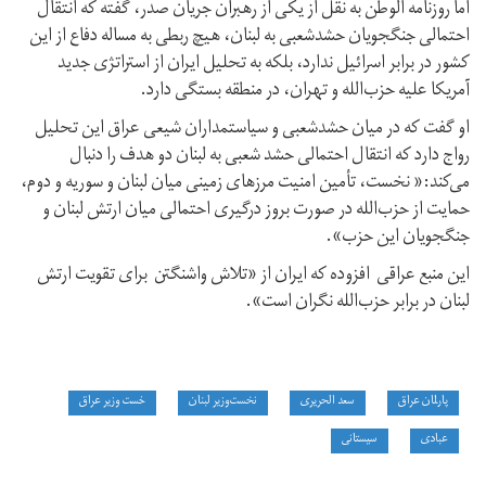
اما روزنامه الوطن به نقل از یکی از رهبران جریان صدر، گفته که انتقال
احتمالی جنگجویان حشد‌شعبی به لبنان، هیچ ربطی به مساله دفاع از این
کشور در برابر اسرائيل ندارد، بلکه به تحلیل ایران از استراتژی جدید
آمریکا علیه حزب‌الله و تهران، در منطقه بستگی دارد.
او گفت که در میان حشدشعبی و سیاستمداران شیعی عراق این تحلیل
رواج دارد که انتقال احتمالی حشد شعبی به لبنان دو هدف را دنبال
می‌کند:« نخست، تأمین امنیت مرزهای زمینی میان لبنان و سوریه و دوم،
حمایت از حزب‌الله در صورت بروز درگیری احتمالی میان ارتش لبنان و
جنگجویان این حزب».
این منبع عراقی افزوده که ایران از «تلاش واشنگتن برای تقویت ارتش
لبنان در برابر حزب‌الله نگران است».
پارلمان عراق
سعد الحریری
نخست‌وزیر لبنان
خست وزیر عراق
عبادی
سیستانی