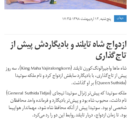
جهان
پنج شنبه, ۱۲ اردیبهشت ۱۳۹۸ ۱۷:۳۵
ازدواج شاه تایلند و بادیگاردش پیش از
تاج‌گذاری
شاه ماها واجیرالونگ‌کورن تایلند (King Maha Vajiralongkorn)، سه روز
پیش از تاج‌گذاری‌، با بادیگارد سابقش ازدواج کرد و نام ملکه سوتیدا
(Queen Suthida) بر او گذاشت.
ملکه سوتیدا که پیش‌تر ژنرال سوتیدا تیجای (General Suthida Tidjai)
نام داشت، محبوب شاه بود و پیش‌تر بادیگارد و فرمانده واحد محافظان
شخصی او بود. سوتیدا پیش از آنکه محافظ شاه شود، مهماندار هواپیما
بود. تا زمان ازدواج، دربار تایلند روابط این دو را رد می‌کرد.