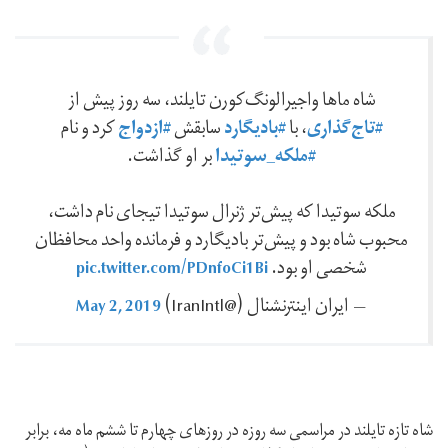
شاه ماها واجیرالونگ‌کورن تایلند، سه روز پیش از
#تاج‌گذاری‌
#بادیگارد
#ازدواج
، با
سابقش
کرد و نام
#ملکه_سوتیدا
بر او گذاشت.
ملکه سوتیدا که پیش‌تر ژنرال سوتیدا تیجای نام داشت،
محبوب شاه بود و پیش‌تر بادیگارد و فرمانده واحد محافظان
pic.twitter.com/PDnfoCi1Bi
شخصی او بود.
May 2, 2019
— ايران اينترنشنال (@IranIntl)
شاه تازه تایلند در مراسمی سه روزه در روزهای چهارم تا ششم ماه مه، برابر