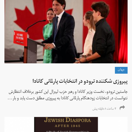
جهان
پیروزی شکننده ترودو در انتخابات پارلمانی کانادا
جاستین ترودو، نخست وزیر کانادا و رهبر حزب لیبرال این کشور برخلاف انتظارش
نتوانست در انتخابات زود‌هنگام پارلمانی کانادا به پیروزی مطلق دست یابد و بار...
۴ ساعت ۸ دقیقه پیش