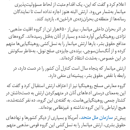
اعلام کرد و گفت که این، یک اقدام مثبت از لحاظ مسؤولیت‌پذیری
میانمار به‌شمار می‌رود. ارتش البته هنوز اجازه نداده است تا نمایندگان
رسانه‌ها از منطقه‌ی بحران‌زده‌ی «راخین»، بازدید کنند.
در اثر بحران داخلی میانمار، بیش‌از ۶۵۰هزار تن از گروه اقلیت مذهبی-
نژادی روهینگیایی آواره شده‌ و بسیار از آنان به‌قتل رسیده‌اند. گروه‌های
مدافع حقوق بشر، بارها ارتش میانمار را به نسل‌کشی روهینگیایی‌ها متهم
کرده‌ و از آنگ‌سان‌سوچی، برنده‌ی جایزه‌ی صلح نوبل، به‌خاطر سکوتش
در این خصوص، به‌شدت انتقاد کرده‌اند.
ارتش میانمار که پنجاه سال است کنترل آن کشور را در دست دارد، در
رابطه با نقض حقوق بشر، پیشینه‌ای منفی دارد.
گروه معارض مسلح روهینگیا نیز از اعتراف ارتش استقبال کرد و گفت که
این به‌معنای درستی ادعاهای آنان در متهم‌کردن ارتش به دست‌داشتن در
کشتار جمعی روهینگیایی‌هاست. به گفته‌ی این گروه، ده نفر کشته‌شده،
هیچ ارتباطی با این گروه نداشته و غیرنظامی بوده‌اند.
پیش‌تر
سازمان ملل متحد
، آمریکا و بسیاری از دیگر کشورها و نهادهای
حقوق بشری، ارتش میانمار را به نسل‌کشی این گروه قومی-مذهبی متهم