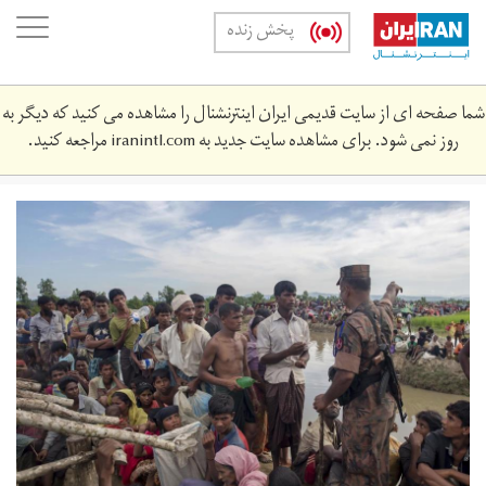
Skip
oggle
پخش زنده
to
ation
main
content
شما صفحه ای از سایت قدیمی ایران اینترنشنال را مشاهده می کنید که دیگر به
روز نمی شود. برای مشاهده سایت جدید به
iranintl.com
مراجعه کنید.
eac56c5e-
a367-
4b95-
b32c-
47a90173c75a.jpg