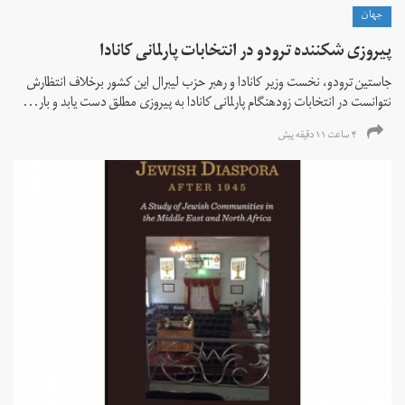
جهان
پیروزی شکننده ترودو در انتخابات پارلمانی کانادا
جاستین ترودو، نخست وزیر کانادا و رهبر حزب لیبرال این کشور برخلاف انتظارش
نتوانست در انتخابات زود‌هنگام پارلمانی کانادا به پیروزی مطلق دست یابد و بار...
۴ ساعت ۱۱ دقیقه پیش