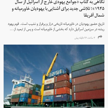
نگاهی به کتاب «جوامع یهودی خارج از اسرائیل از سال
۱۹۴۵»؛ تلاشی جدید برای آشنایی با یهودیان خاورمیانه و
شمال آفریقا
تاریخ حضور یهودیان در خاورمیانه تاریخی دراز و پرفراز و نشیب است. قوم یهود
ریشه در سرزمین اسرائیل دارد که بخشی از خاورمیانه است و پس از تبعید از...
۴ ساعت ۲۶ دقیقه پیش