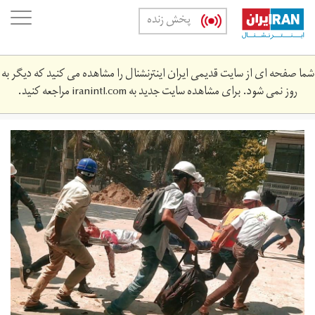
Skip
oggle
پخش زنده
to
ation
main
content
شما صفحه ای از سایت قدیمی ایران اینترنشنال را مشاهده می کنید که دیگر به
روز نمی شود. برای مشاهده سایت جدید به
iranintl.com
مراجعه کنید.
2021-
03-
666_rc2x8m9a98wo_rtrmadp_3_myanmar-
politics-
protest.jpg