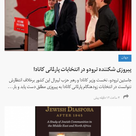
جهان
پیروزی شکننده ترودو در انتخابات پارلمانی کانادا
جاستین ترودو، نخست وزیر کانادا و رهبر حزب لیبرال این کشور برخلاف انتظارش
نتوانست در انتخابات زود‌هنگام پارلمانی کانادا به پیروزی مطلق دست یابد و بار...
۴ ساعت ۱۲ دقیقه پیش