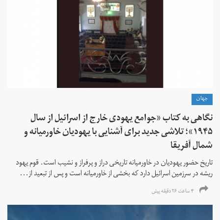
جهان
نگاهی به کتاب «جوامع یهودی خارج از اسرائیل از سال
۱۹۴۵»؛ تلاشی جدید برای آشنایی با یهودیان خاورمیانه و
شمال آفریقا
تاریخ حضور یهودیان در خاورمیانه تاریخی دراز و پرفراز و نشیب است. قوم یهود
ریشه در سرزمین اسرائیل دارد که بخشی از خاورمیانه است و پس از تبعید از...
۴ ساعت ۲۶ دقیقه پیش