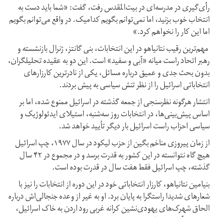
رأی‌گیری در مدرسه‌ای در بیت‌المقدس رفت، گفت: «شما باید دست به
انتخاب خوب بزنید، اما نمی‌توانم بگویم کدامیک. در واقع می‌توانم بگویم
اما این کار را نخواهم کرد.»
مهم‌ترین رقیب نتانیاهو در این انتخابات، بنی گانتز، ژنرال بازنشسته و
رهبر اتحاد راست میانه‌ «آبی و سفید» است. این دو به عقیده تحلیلگران،
بدون بحث جدی و عمیق درباره مسائل، یکی از نادرترین کارزارهای
انتخاباتی اسرائیل را از نظر تنش سیاسی به پیش بردند.
انتشار هرگونه نظرسنجی از جمعه گذشته در اسرائیل ممنوع شده، اما بر
اساس پیش‌بینی‌ها، در انتخابات روز سه‌شنبه، استیلای ایدئولوژیک و
سیاسی احزاب راست اسرائیل بار دیگر تأیید خواهد شد.
از زمان پیروزی مناخم بگین از حزب لیکود در سال ۱۹۷۷، چپ اسرائیل
هیچ گاه نتوانسته در این کشور به قدرت برسد و در مجموع در ۴۲ سال
گذشته، چپ اسرائیل فقط هفت سال در قدرت بوده است.
بنیامین نتانیاهو، کارزار انتخاباتی خود در این دوره از انتخابات را نیز با
شعارهای شدیدا راستگرا به پایان برد. او به غیر از وعده جنجالی‌اش درباره
الحاق شهرک‌های یهودی‌نشین کرانه غربی رود اردن به خاک اسرائیل،