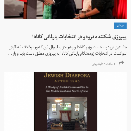
جهان
پیروزی شکننده ترودو در انتخابات پارلمانی کانادا
جاستین ترودو، نخست وزیر کانادا و رهبر حزب لیبرال این کشور برخلاف انتظارش
نتوانست در انتخابات زود‌هنگام پارلمانی کانادا به پیروزی مطلق دست یابد و بار...
۴ ساعت ۹ دقیقه پیش