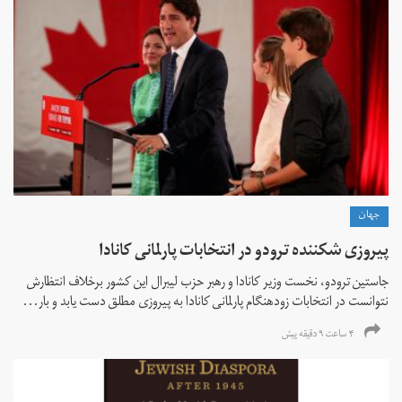
جهان
پیروزی شکننده ترودو در انتخابات پارلمانی کانادا
جاستین ترودو، نخست وزیر کانادا و رهبر حزب لیبرال این کشور برخلاف انتظارش
نتوانست در انتخابات زود‌هنگام پارلمانی کانادا به پیروزی مطلق دست یابد و بار...
۴ ساعت ۹ دقیقه پیش