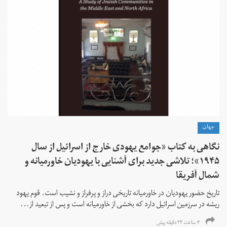
جهان
نگاهی به کتاب «جوامع یهودی خارج از اسرائیل از سال
۱۹۴۵»؛ تلاشی جدید برای آشنایی با یهودیان خاورمیانه و
شمال آفریقا
تاریخ حضور یهودیان در خاورمیانه تاریخی دراز و پرفراز و نشیب است. قوم یهود
ریشه در سرزمین اسرائیل دارد که بخشی از خاورمیانه است و پس از تبعید از...
۴ ساعت ۲۳ دقیقه پیش