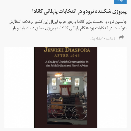
جهان
پیروزی شکننده ترودو در انتخابات پارلمانی کانادا
جاستین ترودو، نخست وزیر کانادا و رهبر حزب لیبرال این کشور برخلاف انتظارش
نتوانست در انتخابات زود‌هنگام پارلمانی کانادا به پیروزی مطلق دست یابد و بار...
۴ ساعت ۱۰ دقیقه پیش