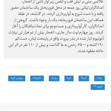
علائمی مبنی بر تپش قلب و تنفس زیر آوار ناشی از انفجار،
امدادگران لبنانی روز جمعه در محل فروریختن یک ساختمان حضور
یافته و با دست شروع به آواربرداری کردند. در گذشته، در طبقه
همکف این ساختمان فروریخته، یک بار وجود داشت. گروهی از
امدادگران، کار آواربرداری و جست‌وجو برای نجات‌یافتگان را آغاز
کردند. روز چهارم اوت سا‌ل جاری، انفجار بیش از دو هزار تن نیترات
آمونیوم انبار شده در بندر بیروت واقع در پایتخت لبنان، دست‌کم
۱۹۰کشته و ۶۵۰۰ زخمی به جا گذاشت و بیش از ۱۱۰ نفر در اثر این
حادثه مفقود شدند.
جهان
آمریکا
اروپا
روسیه
خاورمیانه
ویروس کرونا
کووید ۱۹