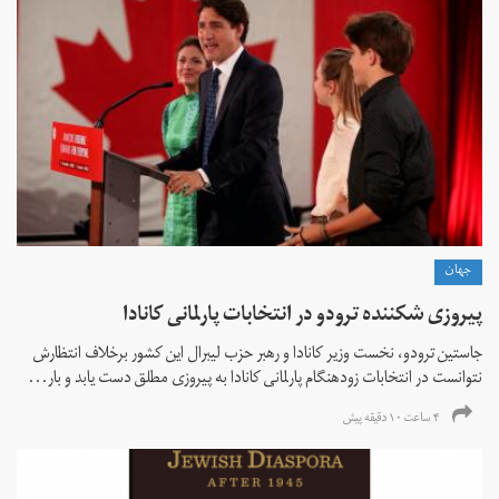
جهان
پیروزی شکننده ترودو در انتخابات پارلمانی کانادا
جاستین ترودو، نخست وزیر کانادا و رهبر حزب لیبرال این کشور برخلاف انتظارش
نتوانست در انتخابات زود‌هنگام پارلمانی کانادا به پیروزی مطلق دست یابد و بار...
۴ ساعت ۱۰ دقیقه پیش