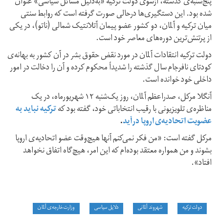
پنج‌شنبه‌ی گذشته، ازسوی دولت ترکیه «به‌دلیل مسائل سیاسی» عنوان
شده بود. این دستگیری‌ها درحالی صورت گرفته است که روابط سنتی
میان ترکیه و آلمان، دو کشور عضو پیمان آتلانتیک شمالی (ناتو)، در یکی
از پرتنش‌ترین دوره‌های معاصر خود است.
دولت ترکیه انتقادات آلمان در مورد نقض حقوق بشر در آن کشور به بهانه‌ی
کودتای نافرجام سال گذشته را شدیداً محکوم کرده و آن را دخالت در امور
داخلی خود خوانده است.
آنگلا مرکل، صدراعظم آلمان، روز یک‌شنبه ۱۲ شهریورماه، در یک
مناظره‌ی تلویزیونی با رقیب انتخاباتی خود، گفته بود که
ترکیه نباید به
عضویت اتحادیه‌ی اروپا درآید
.
مرکل گفته است: «من فکر نمی‌کنم آنها هیچ‌وقت عضو اتحادیه‌ی اروپا
بشوند و من همواره معتقد بوده‌ام که این امر، هیچ‌گاه اتفاق نخواهد
افتاد».
دولت ترکیه
شهروند آلمانی
دلایل سیاسی
وزارت خارجه‌ی آلمان