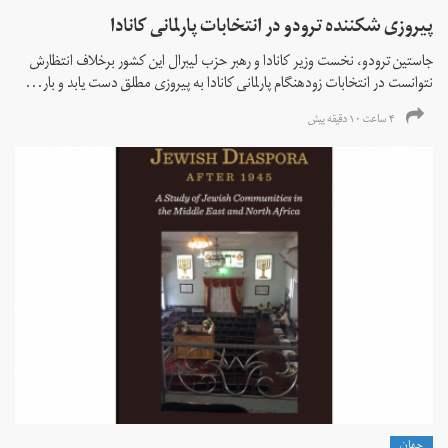
پیروزی شکننده ترودو در انتخابات پارلمانی کانادا
جاستین ترودو، نخست وزیر کانادا و رهبر حزب لیبرال این کشور برخلاف انتظارش
نتوانست در انتخابات زود‌هنگام پارلمانی کانادا به پیروزی مطلق دست یابد و بار...
۴ ساعت ۱۰ دقیقه پیش
جهان