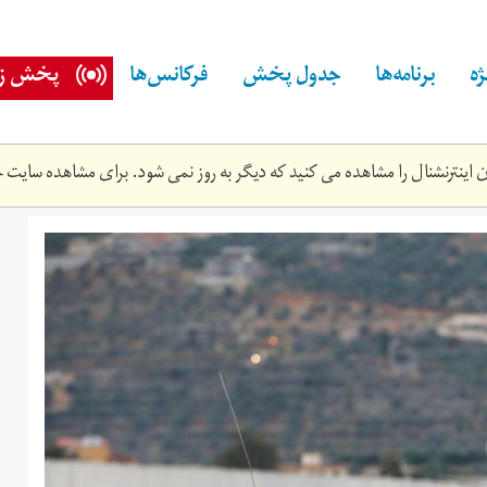
ه
برنامه‌ها
جدول پخش
فرکانس‌ها
پخش زن
اینترنشنال را مشاهده می کنید که دیگر به روز نمی شود. برای مشاهده سایت ج
05t081723z_565089