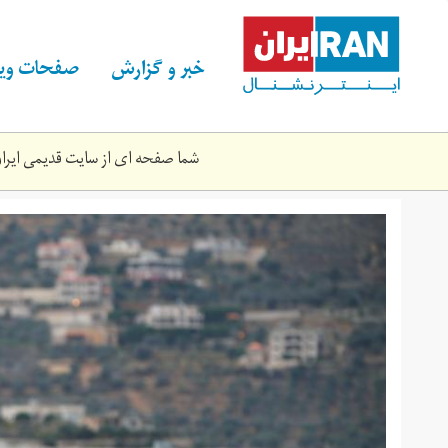
Skip
to
main
خبر و گزارش
صفحات ویژ
content
شما صفحه ای از سایت قدیمی ایران 
2018-
12-
478_rc111b752e50_rtrmadp_3_israel-
lebanon-
tunnels.jpg