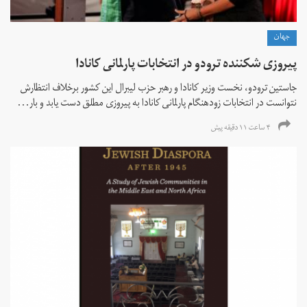
جهان
پیروزی شکننده ترودو در انتخابات پارلمانی کانادا
جاستین ترودو، نخست وزیر کانادا و رهبر حزب لیبرال این کشور برخلاف انتظارش
نتوانست در انتخابات زود‌هنگام پارلمانی کانادا به پیروزی مطلق دست یابد و بار...
۴ ساعت ۱۱ دقیقه پیش