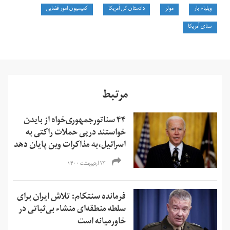
ویلیام بار
مولر
دادستان کل آمریکا
کمیسیون امور قضایی
سنای آمریکا
مرتبط
۴۴ سناتورجمهوری‌خواه از بایدن
خواستند درپی حملات راکتی به
اسرائیل،به مذاکرات وین پایان دهد
۲۳ اردیبهشت ۱۴۰۰
فرمانده سنتکام: تلاش ایران برای
سلطه منطقه‌ای منشاء بی‌ثباتی در
خاورمیانه است